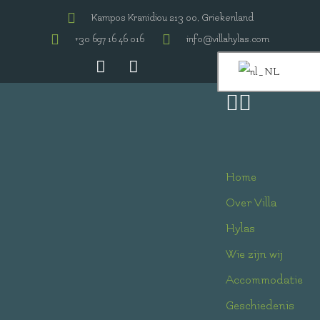
Kampos Kranidiou 213 00, Griekenland
+30 697 16 46 016
info@villahylas.com
Home
Over Villa
Hylas
Wie zijn wij
Accommodatie
Geschiedenis