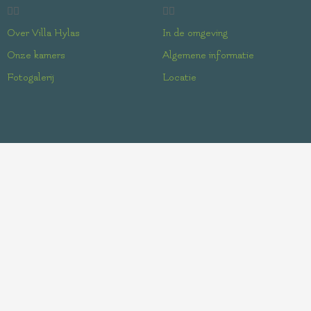
Over Villa Hylas
In de omgeving
Onze kamers
Algemene informatie
Fotogalerij
Locatie