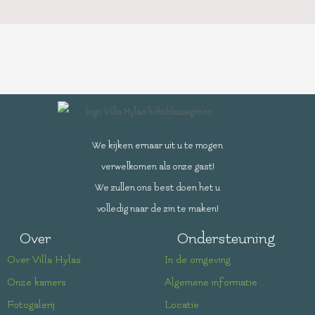
We kijken ernaar uit u te mogen
verwelkomen als onze gast!
We zullen ons best doen het u
volledig naar de zin te maken!
Over
Ondersteuning
Over Villa Hylas
In de omgeving
Onze kamers
Algemene informatie
Fotogalerij
Locatie